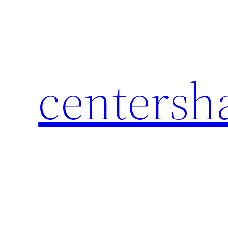
Перейти
к
содержимому
centersh