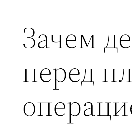
Зачем де
перед п
операци