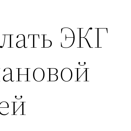
лать ЭКГ
лановой
ей