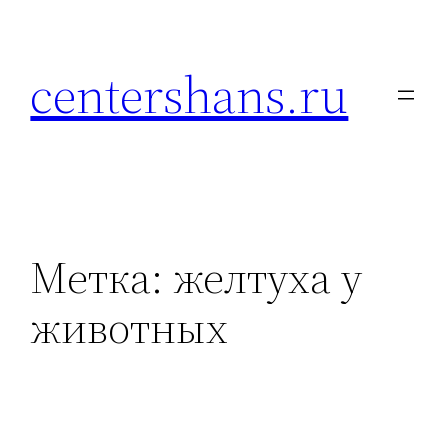
Перейти
к
centershans.ru
содержимому
Метка:
желтуха у
животных