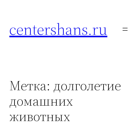
Перейти
к
centershans.ru
содержимому
Метка:
долголетие
домашних
животных