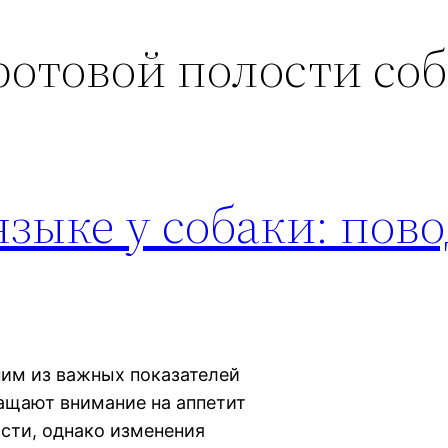
ротовой полости со
языке у собаки: пово
ним из важных показателей
ащают внимание на аппетит
рсти, однако изменения