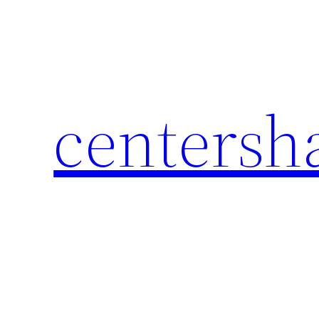
Перейти
к
содержимому
centersh