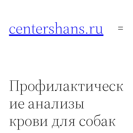
Перейти
к
centershans.ru
содержимому
Профилактическ
ие анализы
крови для собак