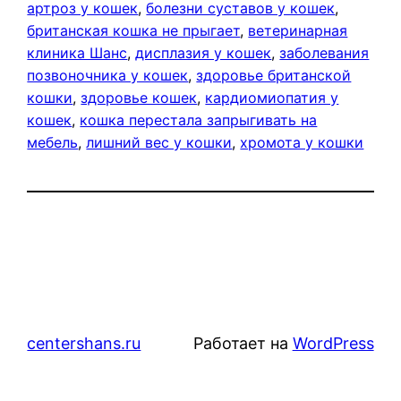
артроз у кошек
, 
болезни суставов у кошек
, 
британская кошка не прыгает
, 
ветеринарная
клиника Шанс
, 
дисплазия у кошек
, 
заболевания
позвоночника у кошек
, 
здоровье британской
кошки
, 
здоровье кошек
, 
кардиомиопатия у
кошек
, 
кошка перестала запрыгивать на
мебель
, 
лишний вес у кошки
, 
хромота у кошки
centershans.ru
Работает на
WordPress