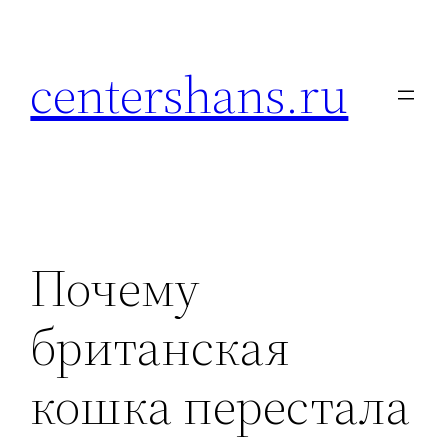
Перейти
к
centershans.ru
содержимому
Почему
британская
кошка перестала