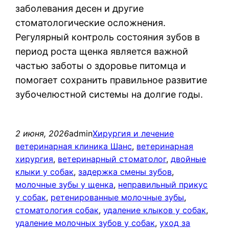
заболевания десен и другие
стоматологические осложнения.
Регулярный контроль состояния зубов в
период роста щенка является важной
частью заботы о здоровье питомца и
помогает сохранить правильное развитие
зубочелюстной системы на долгие годы.
2 июня, 2026
admin
Хирургия и лечение
ветеринарная клиника Шанс
, 
ветеринарная
хирургия
, 
ветеринарный стоматолог
, 
двойные
клыки у собак
, 
задержка смены зубов
, 
молочные зубы у щенка
, 
неправильный прикус
у собак
, 
ретенированные молочные зубы
, 
стоматология собак
, 
удаление клыков у собак
, 
удаление молочных зубов у собак
, 
уход за