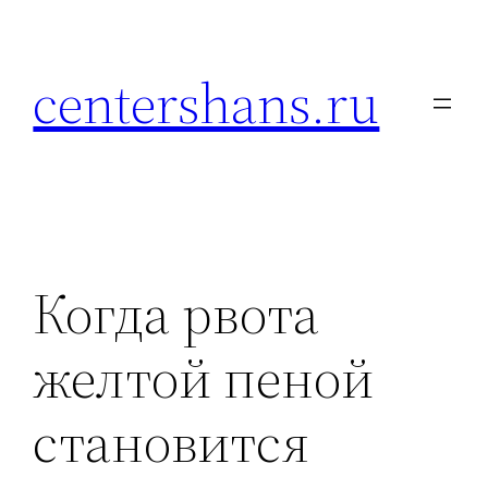
Перейти
к
centershans.ru
содержимому
Когда рвота
желтой пеной
становится