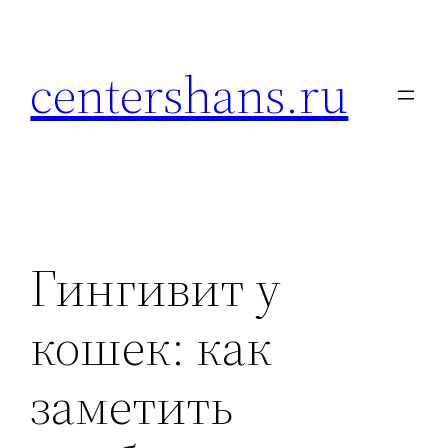
Перейти
к
centershans.ru
содержимому
Гингивит у
кошек: как
заметить